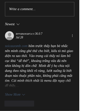
ARC Readers Wan
Escape from Faerie is
Write a comment...
Available Now!
Newest
terrancecart.e.r.36.0.7
Jul 28
soicauxsmb.com
 hôm trước thấy bạn bè nhắc 
nên mình cũng ghé thử cho biết, kiểu tò mò giao 
diện ra sao thôi. Vào trang cái thấy nó làm bố 
cục khá “dễ thở”, khoảng trắng vừa đủ nên 
nhìn không bị dồn chữ. Mình để ý họ chia nội 
dung theo từng khối rõ ràng, lướt xuống là biết 
đoạn nào thuộc phần nào, không phải căng mắt 
tìm. Cái mình thích nhất là menu đặt ngay chỗ 
dễ thấy,…
Show More
Like
Reply