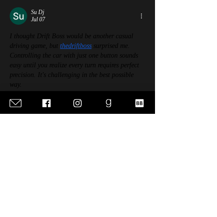
Su Dj
Jul 07
I thought Drift Boss would be another casual 
driving game, but 
thedriftboss
 surprised me. 
Controlling the car with just one button sounds 
easy until you realize every turn requires perfect 
precision. It's challenging in the best possible 
way.
Like
Reply
billy24barne.s7.8.3.5
Jun 27
sunwin
 mình vừa lướt thử vì thấy bạn bè nhắc 
hoài, kiểu vào xem cho biết thôi chứ không có ý 
đào sâu. Ấn tượng đầu là trang nhìn khá 
“gọn”, nội dung chia theo từng mảng nên mắt 
bắt nhanh, không bị rối chữ. Mình dùng điện 
thoại là chính nên để ý phần cuộn và chuyển 
mục, thấy thao tác khá mượt, đúng kiểu họ nói 