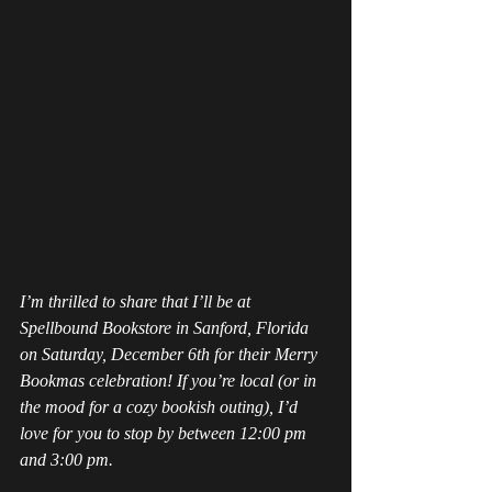
I’m thrilled to share that I’ll be at 
Spellbound Bookstore in Sanford, Florida 
on Saturday, December 6th for their Merry 
Bookmas celebration! If you’re local (or in 
the mood for a cozy bookish outing), I’d 
love for you to stop by between 12:00 pm 
and 3:00 pm.