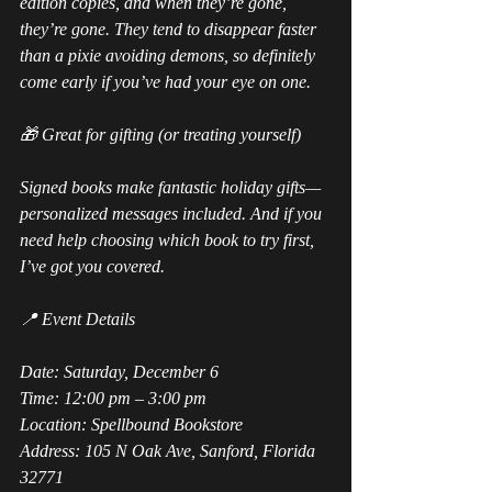
edition copies, and when they’re gone, 
they’re gone. They tend to disappear faster 
than a pixie avoiding demons, so definitely 
come early if you’ve had your eye on one.
🎁 Great for gifting (or treating yourself)
Signed books make fantastic holiday gifts—
personalized messages included. And if you 
need help choosing which book to try first, 
I’ve got you covered.
📍 Event Details
Date: Saturday, December 6
Time: 12:00 pm – 3:00 pm
Location: Spellbound Bookstore
Address: 105 N Oak Ave, Sanford, Florida 
32771