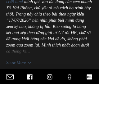
cr49.html
 mình ghé vào lúc đang cần xem nhanh 
XS Hải Phòng, chủ yếu tò mò cách họ trình bày 
thôi. Trang này chia theo bài theo ngày kiểu 
“17/07/2026” nên nhìn phát biết mình đang 
xem kỳ nào, không bị lẫn. Kéo xuống là bảng 
kết quả xếp theo từng giải từ G7 tới ĐB, chữ số 
để trong khối bảng nên khá dễ dò, không phải 
zoom qua zoom lại. Mình thích nhất đoạn dưới 
có thống kê…
Show More
Like
Reply
terrancecart.e.r.36.0.7
Jul 17
https://gg88vn.net/
 mình ghé thử vì thấy bạn bè 
nói qua, kiểu vào xem cho biết thôi. Ấn tượng 
đầu là trang nhìn khá “sạch”, các mục được 
chia thành từng khối nên kéo xuống không bị rối 
mắt. Mình có lướt phần giới thiệu thấy họ nhắc 
tới bảo mật và giao diện 4k, nên tổng thể nhìn 