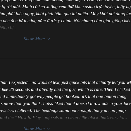
bị rối mắt. Mình có kéo xuống xem thử khu casino trực tuyến, thấy họ
ìn phát hiểu ngay, khỏi phải bấm qua lại nhiều. Mấy khối nội dung tá
ắn nên đọc lướt cũng nắm được ý chính. Nói chung cảm giác giống kiểu
không bị…
Show More
an I expected—no walls of text, just quick bits that actually tell you w
like 20 seconds and already had the gist, which is rare. Then I clicked
 and immediately got why people get hooked: it’s that one-button thing 
 more than you think. I also liked that it doesn’t throw ads in your face
 feels less cluttered. The headings stand out enough that you can jump 
and the “How to Play” info sits in a clean little block that’s easy to…
Show More