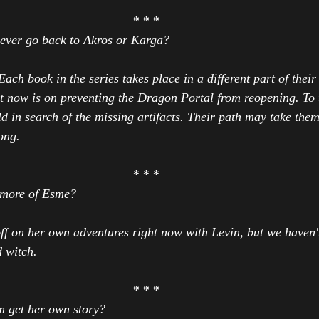
* * *
 ever go back to Akros or Karga?
Each book in the series takes place in a different part of thei
t now is on preventing the Dragon Portal from reopening. To t
d in search of the missing artifacts. Their path may take them
long.
* * *
 more of Esme?
ff on her own adventures right now with Levin, but we haven't 
 witch. 
* * *
m get her own story?