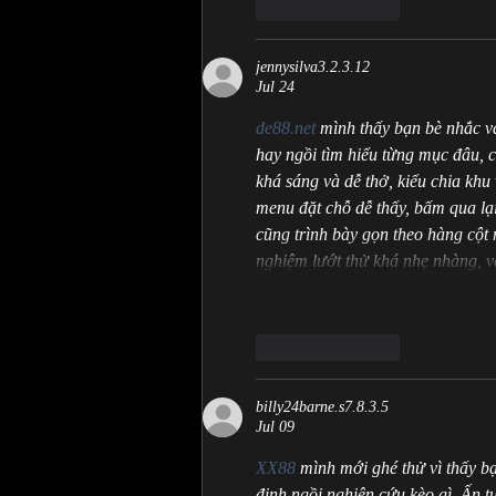
Like
Reply
jennysilva3.2.3.12
Jul 24
de88.net
 mình thấy bạn bè nhắc v
hay ngồi tìm hiểu từng mục đâu, c
khá sáng và dễ thở, kiểu chia khu
menu đặt chỗ dễ thấy, bấm qua l
cũng trình bày gọn theo hàng cột n
nghiệm lướt thử khá nhẹ nhàng, 
Like
Reply
billy24barne.s7.8.3.5
Jul 09
XX88
 mình mới ghé thử vì thấy b
định ngồi nghiên cứu kèo gì. Ấn 