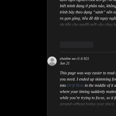
biết mình đang ở phần nào, không 
trình bày theo dạng “sảnh” nên nh
ra gọn gàng, tiêu đề đặt ngay ng
ưu tiên cho người mới vào cũng 
Like
Reply
elsiebre.we.r1.6.921
Jun 21
This page was way easier to read th
you need. I ended up skimming for 
into 
Drift Boss
 in the middle of it
where your timing suddenly matters
while you’re trying to focus, so it
around without losing your place, 