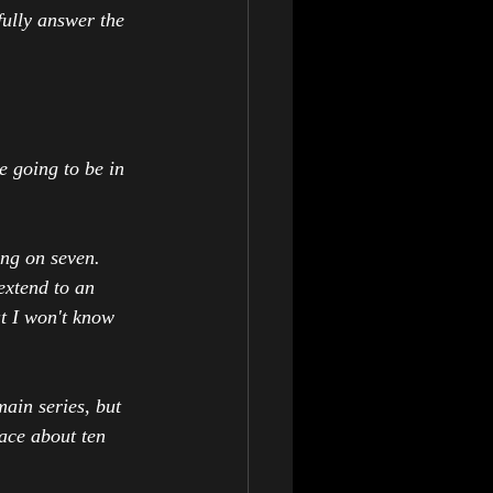
ully answer the 
 going to be in 
ng on seven. 
extend to an 
t I won't know 
main series, but 
ace about ten 