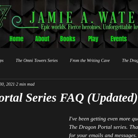
Home
About
Books
Play
Events
ps
The Omni Towers Series
From the Writing Cave
The Drag
30, 2021
2 min read
rtal Series FAQ (Updated)
I've been getting even more qu
The Dragon Portal series. Th
for your emails and messages. 