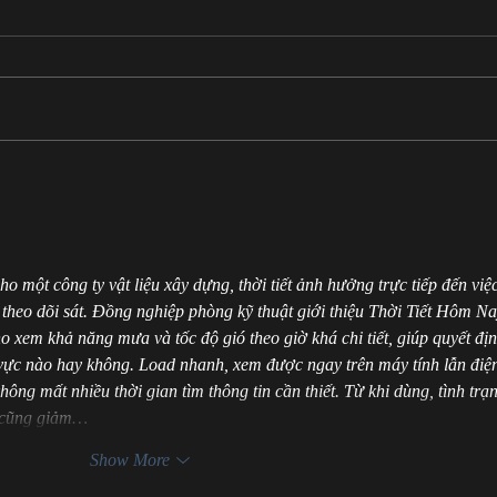
ARC 
Escape from Faerie is Available
Now!
o một công ty vật liệu xây dựng, thời tiết ảnh hưởng trực tiếp đến việc
theo dõi sát. Đồng nghiệp phòng kỹ thuật giới thiệu Thời Tiết Hôm Na
 xem khả năng mưa và tốc độ gió theo giờ khá chi tiết, giúp quyết địn
vực nào hay không. Load nhanh, xem được ngay trên máy tính lẫn điệ
không mất nhiều thời gian tìm thông tin cần thiết. Từ khi dùng, tình trạ
t cũng giảm…
Show More