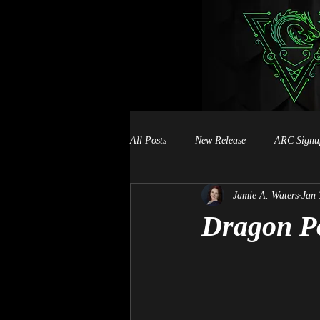
All Posts
New Release
ARC Signu
Jamie A. Waters
Jan 
Book Signings
Dragon Po