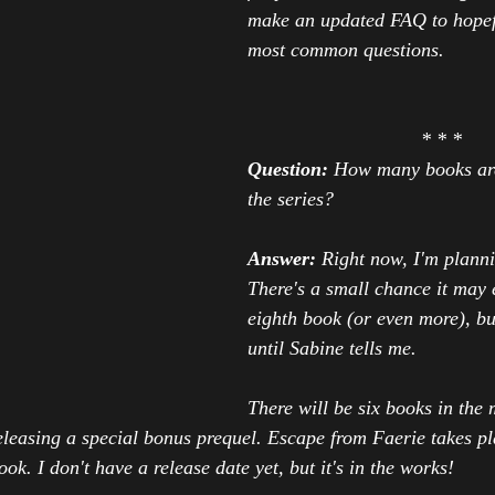
make an updated FAQ to hopef
most common questions. 
* * *
Question:
How many books are
the series?
Answer:
Right now, I'm planni
There's a small chance it may 
eighth book (or even more), bu
until Sabine tells me.
There will be six books in the 
eleasing a special bonus prequel. 
Escape from Faerie 
takes pl
ook. I don't have a release date yet, but it's in the works! 