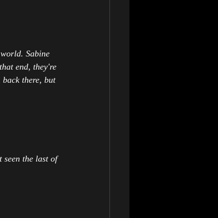
r world. Sabine 
hat end, they're 
 back there, but 
seen the last of 