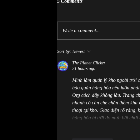
5 Comments
Write a comment...
Come Play Crossbones of
Sort by:
Newest
Aeslion!
The Planet Clicker
21 hours ago
Mình làm quản lý kho ngoài trời ch
bảo quản hàng hóa nên luôn phải 
Org cách đây không lâu. Trang cho
nhanh có cần che chắn thêm khu 
thoại tại kho. Giao diện rõ ràng, 
hàng hóa bị ướt do mưa bất chợ