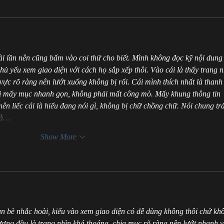
ài lần nên cũng bấm vào coi thử cho biết. Mình không đọc kỹ nội dung
hủ yếu xem giao diện với cách họ sắp xếp thôi. Vào cái là thấy trang n
 vực rõ ràng nên lướt xuống không bị rối. Cái mình thích nhất là thanh
ại mấy mục nhanh gọn, không phải mất công mò. Mấy khung thông tin 
ên liếc cái là hiểu đang nói gì, không bị chữ chồng chữ. Nói chung trả
và…
Show More
ạn bè nhắc hoài, kiểu vào xem giao diện có dễ dùng không thôi chứ kh
tượng đầu là trang nhìn khá thoáng, chia mục rõ ràng nên lướt nhanh v