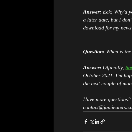
Answer:
Eek! Why'd yo
a later date, but I don'
download for my newsl
Question:
When is the
Answer:
Officially, 
Sh
October 2021. I'm hopin
the next couple of mon
Have more questions?
contact@jamieaters.c