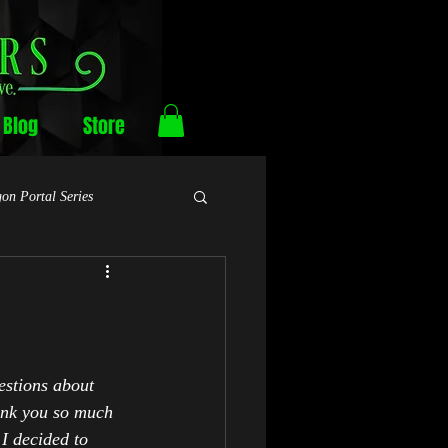
Blog
Store
on Portal Series
estions about 
ank you so much 
I decided to 