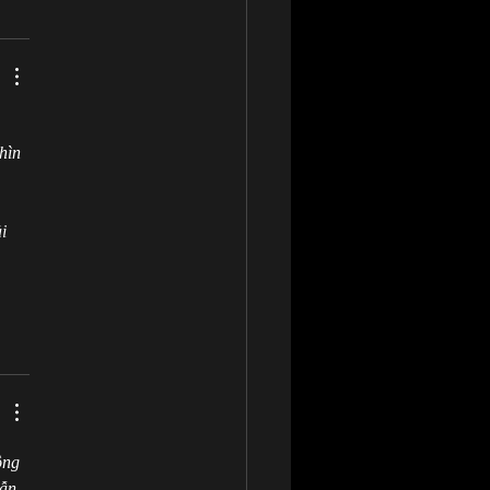
 
hìn 
 
i 
ông 
ẫn 