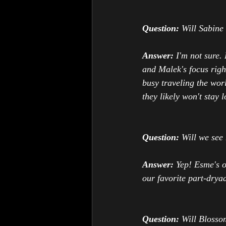
Question: 
Will Sabine
Answer: 
I'm not sure. 
and Malek's focus righ
busy traveling the worl
they likely won't stay 
Question:
Will we see
Answer:
Yep! Esme's o
our favorite part-dryad
Question:
Will Blosso