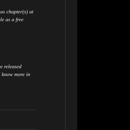
us chapter(s) at 
le as a free 
be released 
ll know more in 