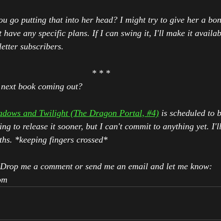
u go putting that into her head? I might try to give her a bon
t have any specific plans. If I can swing it, I'll make it availab
etter subscribers.
* * *
 next book coming out? 
adows and Twilight (The Dragon Portal, #4)
is scheduled to 
g to release it sooner, but I can't commit to anything yet. I'
ths. *keeping fingers crossed*
 Drop me a comment or send me an email and let me know: 
om