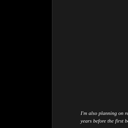
I'm also planning on r
years before the first b